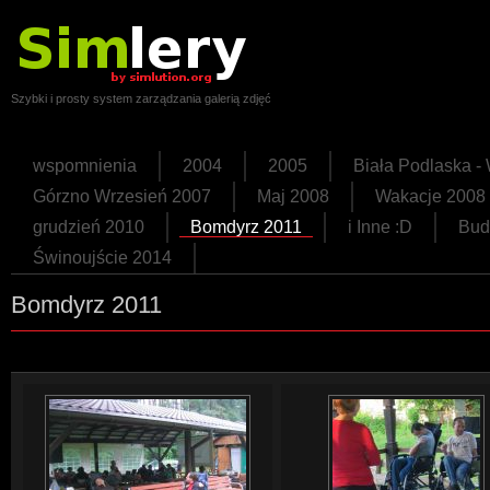
Szybki i prosty system zarządzania galerią zdjęć
wspomnienia
2004
2005
Biała Podlaska 
Górzno Wrzesień 2007
Maj 2008
Wakacje 2008
grudzień 2010
Bomdyrz 2011
i Inne :D
Bud
Świnoujście 2014
Bomdyrz 2011