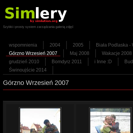
Szybki i prosty system zarządzania galerią zdjęć
wspomnienia
2004
2005
Biała Podlaska 
Górzno Wrzesień 2007
Maj 2008
Wakacje 2008
grudzień 2010
Bomdyrz 2011
i Inne :D
Bud
Świnoujście 2014
Górzno Wrzesień 2007