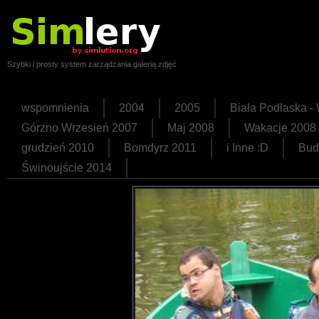
Szybki i prosty system zarządzania galerią zdjęć
wspomnienia
2004
2005
Biała Podlaska 
Górzno Wrzesień 2007
Maj 2008
Wakacje 2008
grudzień 2010
Bomdyrz 2011
i Inne :D
Bud
Świnoujście 2014