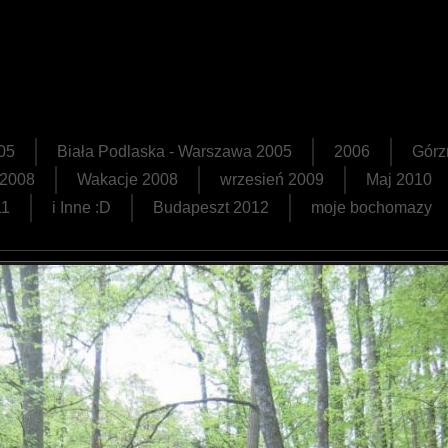
05
Biała Podlaska - Warszawa 2005
2006
Górz
 2008
Wakacje 2008
wrzesień 2009
Maj 2010
11
i Inne :D
Budapeszt 2012
moje bochomazy