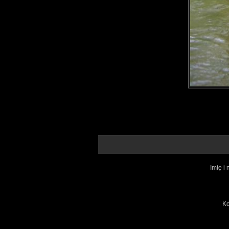
Imię i
K