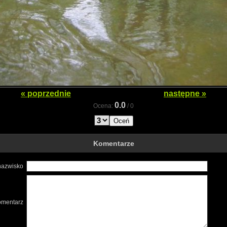
« poprzednie
następne »
0.0
Ocena:
/
0
Komentarze
 nazwisko
omentarz