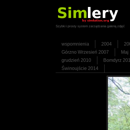
Szybki i prosty system zarządzania galerią zdjęć
wspomnienia
2004
20
Górzno Wrzesień 2007
Maj
grudzień 2010
Bomdyrz 20
Świnoujście 2014