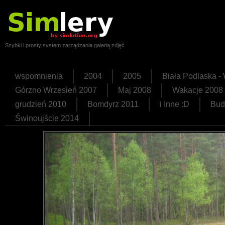
Szybki i prosty system zarządzania galerią zdjęć
wspomnienia
2004
2005
Biała Podlaska 
Górzno Wrzesień 2007
Maj 2008
Wakacje 2008
grudzień 2010
Bomdyrz 2011
i Inne :D
Bud
Świnoujście 2014